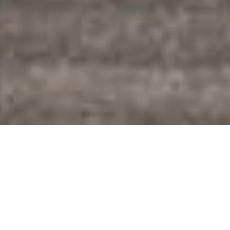
Creative Fekra
Ipsum dolor sit amet, consectetuer adipiscing elit, sed diam
nonummy nibh euismod tincidunt ut laoreet dolore magna aliquam
erat volutpat. Ut wisi enim ad minim veniam Tempora incidunt ut